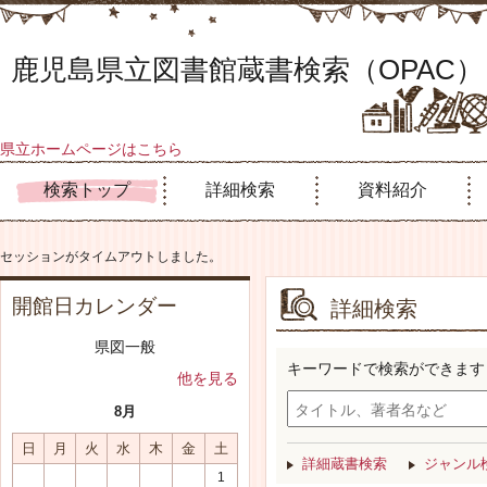
鹿児島県立図書館蔵書検索（OPAC）
県立ホームページはこちら
検索トップ
詳細検索
資料紹介
セッションがタイムアウトしました。
開館日カレンダー
詳細検索
県図一般
キーワードで検索ができます
他を見る
8月
日
月
火
水
木
金
土
詳細蔵書検索
ジャンル
1