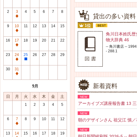
2
3
4
5
6
7
8
貸出の多い資料
通
常
1位
9
10
11
12
13
14
15
BEST
休
通
角川日本姓氏歴
館
常
物大辞典 46
16
17
18
19
20
21
22
日
休
通
-- 角川書店 -- 1994.
館
- 288.1
常
23
24
25
26
27
28
29
日
休
通
整
館
常
理
30
31
日
休
研
通
館
修
常
新着資料
9月
日
日
休
館
日
月
火
水
木
金
土
NEW
日
アーカイブズ講座報告書 13 三谷 紘
1
2
3
4
5
NEW
6
7
8
9
10
11
12
朝のデザインさん 祖父江 慎／著 --
通
NEW
常
13
14
15
16
17
18
19
朝日新聞縮刷版 2026-5 -- 朝日新聞