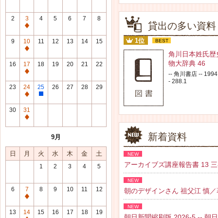
2
3
4
5
6
7
8
貸出の多い資料
通
常
1位
9
10
11
12
13
14
15
BEST
休
通
角川日本姓氏歴
館
常
物大辞典 46
16
17
18
19
20
21
22
日
休
通
-- 角川書店 -- 1994.
館
- 288.1
常
23
24
25
26
27
28
29
日
休
通
整
館
常
理
30
31
日
休
研
通
館
修
常
新着資料
9月
日
日
休
館
日
月
火
水
木
金
土
NEW
日
アーカイブズ講座報告書 13 三谷 紘
1
2
3
4
5
NEW
6
7
8
9
10
11
12
朝のデザインさん 祖父江 慎／著 --
通
NEW
常
13
14
15
16
17
18
19
朝日新聞縮刷版 2026-5 -- 朝日新聞