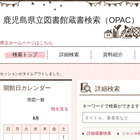
鹿児島県立図書館蔵書検索（OPAC）
県立ホームページはこちら
検索トップ
詳細検索
資料紹介
セッションがタイムアウトしました。
開館日カレンダー
詳細検索
県図一般
キーワードで検索ができます
他を見る
8月
日
月
火
水
木
金
土
詳細蔵書検索
ジャンル
1