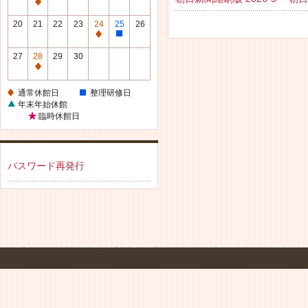
休
通
館
常
20
21
22
23
24
25
26
日
休
通
整
館
常
理
27
28
29
30
日
休
研
通
館
修
常
通常休館日
整理研修日
日
日
休
年末年始休館
館
臨時休館日
日
パスワード再発行