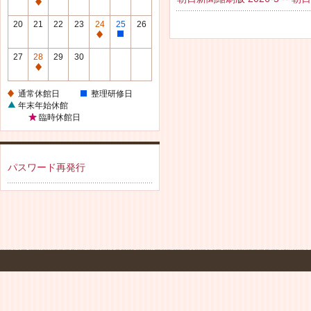
休
通
館
常
20
21
22
23
24
25
26
日
休
通
整
館
常
理
27
28
29
30
日
休
研
通
館
修
常
通常休館日
整理研修日
日
日
休
年末年始休館
館
臨時休館日
日
パスワード再発行