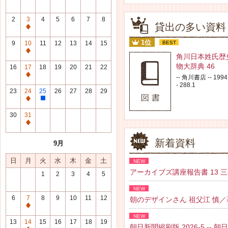
2
3
4
5
6
7
8
貸出の多い資料
通
常
1位
9
10
11
12
13
14
15
BEST
休
通
角川日本姓氏歴
館
常
物大辞典 46
16
17
18
19
20
21
22
日
休
通
-- 角川書店 -- 1994.
館
- 288.1
常
23
24
25
26
27
28
29
日
休
通
整
館
常
理
30
31
日
休
研
通
館
修
常
新着資料
9月
日
日
休
館
日
月
火
水
木
金
土
NEW
日
アーカイブズ講座報告書 13 三谷 紘
1
2
3
4
5
NEW
6
7
8
9
10
11
12
朝のデザインさん 祖父江 慎／著 --
通
NEW
常
13
14
15
16
17
18
19
朝日新聞縮刷版 2026-5 -- 朝日新聞