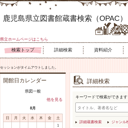
鹿児島県立図書館蔵書検索（OPAC）
県立ホームページはこちら
検索トップ
詳細検索
資料紹介
セッションがタイムアウトしました。
開館日カレンダー
詳細検索
県図一般
キーワードで検索ができます
他を見る
8月
日
月
火
水
木
金
土
詳細蔵書検索
ジャンル
1