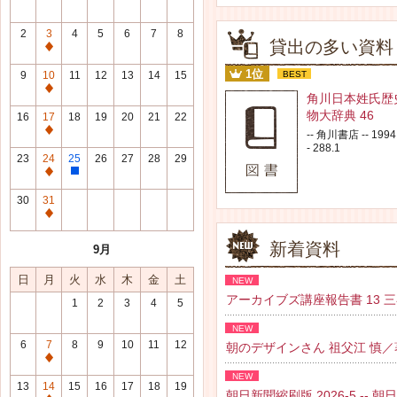
2
3
4
5
6
7
8
貸出の多い資料
通
常
1位
9
10
11
12
13
14
15
BEST
休
通
角川日本姓氏歴
館
常
物大辞典 46
16
17
18
19
20
21
22
日
休
通
-- 角川書店 -- 1994.
館
- 288.1
常
23
24
25
26
27
28
29
日
休
通
整
館
常
理
30
31
日
休
研
通
館
修
常
新着資料
9月
日
日
休
館
日
月
火
水
木
金
土
NEW
日
アーカイブズ講座報告書 13 三谷 紘
1
2
3
4
5
NEW
6
7
8
9
10
11
12
朝のデザインさん 祖父江 慎／著 --
通
NEW
常
13
14
15
16
17
18
19
朝日新聞縮刷版 2026-5 -- 朝日新聞