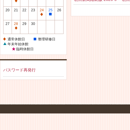
休
通
館
常
20
21
22
23
24
25
26
日
休
通
整
館
常
理
27
28
29
30
日
休
研
通
館
修
常
通常休館日
整理研修日
日
日
休
年末年始休館
館
臨時休館日
日
パスワード再発行