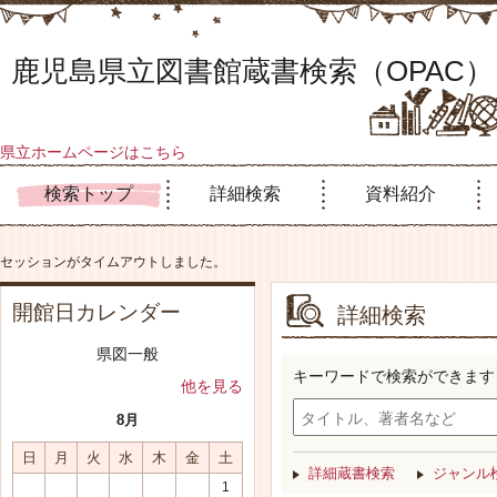
鹿児島県立図書館蔵書検索（OPAC）
県立ホームページはこちら
検索トップ
詳細検索
資料紹介
セッションがタイムアウトしました。
開館日カレンダー
詳細検索
県図一般
キーワードで検索ができます
他を見る
8月
日
月
火
水
木
金
土
詳細蔵書検索
ジャンル
1