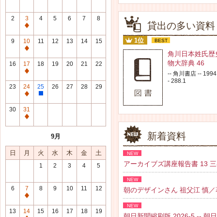
2
3
4
5
6
7
8
貸出の多い資料
通
常
1位
9
10
11
12
13
14
15
BEST
休
通
角川日本姓氏歴
館
常
物大辞典 46
16
17
18
19
20
21
22
日
休
通
-- 角川書店 -- 1994.
館
- 288.1
常
23
24
25
26
27
28
29
日
休
通
整
館
常
理
30
31
日
休
研
通
館
修
常
新着資料
9月
日
日
休
館
日
月
火
水
木
金
土
NEW
日
アーカイブズ講座報告書 13 三谷 紘
1
2
3
4
5
NEW
6
7
8
9
10
11
12
朝のデザインさん 祖父江 慎／著 --
通
NEW
常
13
14
15
16
17
18
19
朝日新聞縮刷版 2026-5 -- 朝日新聞