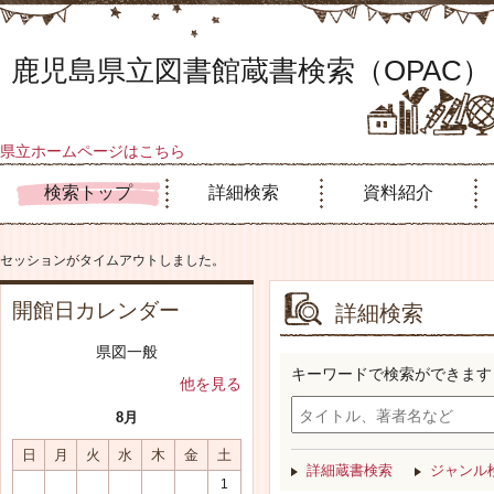
鹿児島県立図書館蔵書検索（OPAC）
県立ホームページはこちら
検索トップ
詳細検索
資料紹介
セッションがタイムアウトしました。
開館日カレンダー
詳細検索
県図一般
キーワードで検索ができます
他を見る
8月
日
月
火
水
木
金
土
詳細蔵書検索
ジャンル
1