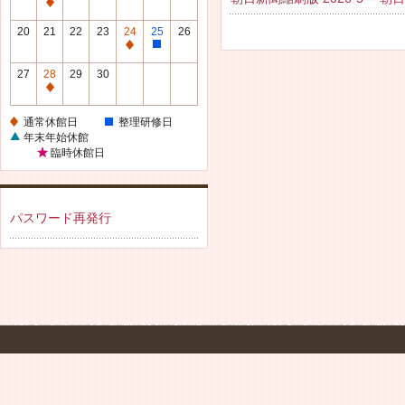
休
通
館
常
20
21
22
23
24
25
26
日
休
通
整
館
常
理
27
28
29
30
日
休
研
通
館
修
常
通常休館日
整理研修日
日
日
休
年末年始休館
館
臨時休館日
日
パスワード再発行