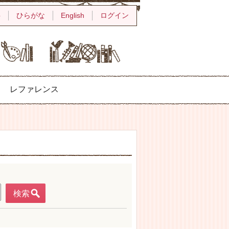
字
ひらがな
English
ログイン
レファレンス
検索