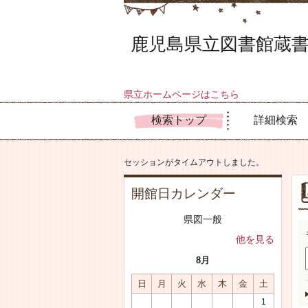
鹿児島県立図書館蔵書
県立ホームページはこちら
検索トップ
詳細検索
セッションがタイムアウトしました。
開館日カレンダー
県図一般
他を見る
8月
日
月
火
水
木
金
土
1