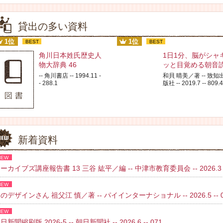
貸出の多い資料
1位
1位
BEST
BEST
角川日本姓氏歴史人
1日1分、脳がシャ
物大辞典 46
ッと目覚める朝音
-- 角川書店 -- 1994.11 -
和貝 晴美／著 -- 致知
- 288.1
版社 -- 2019.7 -- 809.4
新着資料
NEW
ーカイブズ講座報告書 13 三谷 紘平／編 -- 中津市教育委員会 -- 2026.3 
NEW
のデザインさん 祖父江 慎／著 -- パイインターナショナル -- 2026.5 -- 02
NEW
日新聞縮刷版 2026-5 -- 朝日新聞社 -- 2026.6 -- 071