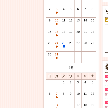
2
3
4
5
6
7
8
通
常
9
10
11
12
13
14
15
休
通
館
常
16
17
18
19
20
21
22
日
休
通
館
常
23
24
25
26
27
28
29
日
休
通
整
館
常
理
30
31
日
休
研
通
館
修
常
9月
日
日
休
館
日
月
火
水
木
金
土
日
ア
1
2
3
4
5
6
7
8
9
10
11
12
朝
通
常
13
14
15
16
17
18
19
朝