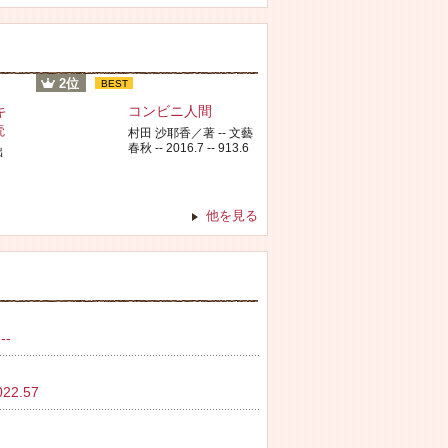
2位
BEST
キ
コンビニ人間
読
村田 沙耶香／著 -- 文藝
春秋 -- 2016.7 -- 913.6
出
他を見る
--
2.57