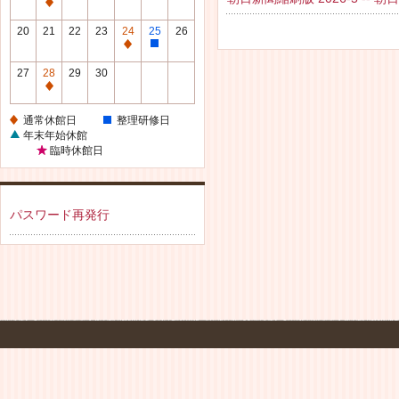
休
通
館
常
20
21
22
23
24
25
26
日
休
通
整
館
常
理
27
28
29
30
日
休
研
通
館
修
常
通常休館日
整理研修日
日
日
休
年末年始休館
館
臨時休館日
日
パスワード再発行