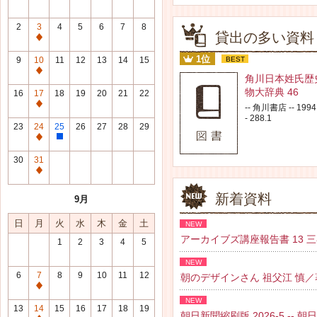
2
3
4
5
6
7
8
貸出の多い資料
通
常
1位
9
10
11
12
13
14
15
BEST
休
通
角川日本姓氏歴
館
常
物大辞典 46
16
17
18
19
20
21
22
日
休
通
-- 角川書店 -- 1994.
館
- 288.1
常
23
24
25
26
27
28
29
日
休
通
整
館
常
理
30
31
日
休
研
通
館
修
常
新着資料
9月
日
日
休
館
日
月
火
水
木
金
土
NEW
日
アーカイブズ講座報告書 13 三谷 紘
1
2
3
4
5
NEW
6
7
8
9
10
11
12
朝のデザインさん 祖父江 慎／著 --
通
NEW
常
13
14
15
16
17
18
19
朝日新聞縮刷版 2026-5 -- 朝日新聞