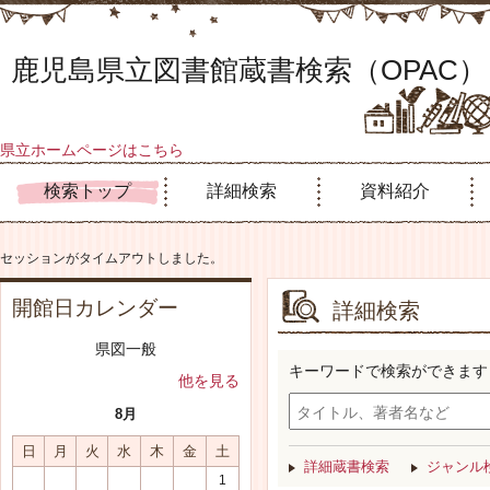
鹿児島県立図書館蔵書検索（OPAC）
県立ホームページはこちら
検索トップ
詳細検索
資料紹介
セッションがタイムアウトしました。
開館日カレンダー
詳細検索
県図一般
キーワードで検索ができます
他を見る
8月
日
月
火
水
木
金
土
詳細蔵書検索
ジャンル
1