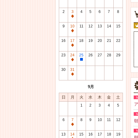
2
3
4
5
6
7
8
通
常
9
10
11
12
13
14
15
休
通
館
常
16
17
18
19
20
21
22
日
休
通
館
常
23
24
25
26
27
28
29
日
休
通
整
館
常
理
30
31
日
休
研
通
館
修
常
9月
日
日
休
館
日
月
火
水
木
金
土
日
ア
1
2
3
4
5
6
7
8
9
10
11
12
朝
通
常
13
14
15
16
17
18
19
朝