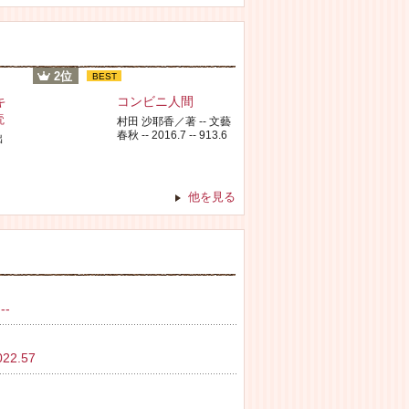
2位
BEST
キ
コンビニ人間
読
村田 沙耶香／著 -- 文藝
春秋 -- 2016.7 -- 913.6
出
他を見る
--
2.57