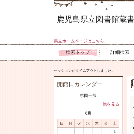
鹿児島県立図書館蔵書
県立ホームページはこちら
検索トップ
詳細検索
セッションがタイムアウトしました。
開館日カレンダー
県図一般
他を見る
8月
日
月
火
水
木
金
土
1