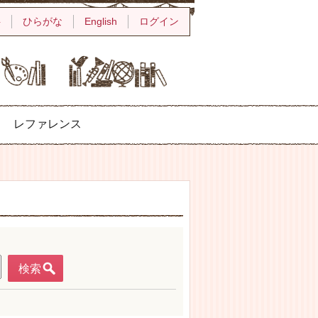
字
ひらがな
English
ログイン
レファレンス
検索