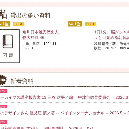
貸出の多い資料
1位
1位
BEST
BEST
角川日本姓氏歴史人
1日1分、脳がシャ
物大辞典 46
ッと目覚める朝音
-- 角川書店 -- 1994.11 -
和貝 晴美／著 -- 致知
- 288.1
版社 -- 2019.7 -- 809.4
新着資料
NEW
ーカイブズ講座報告書 13 三谷 紘平／編 -- 中津市教育委員会 -- 2026.3 
NEW
のデザインさん 祖父江 慎／著 -- パイインターナショナル -- 2026.5 -- 02
NEW
日新聞縮刷版 2026-5 -- 朝日新聞社 -- 2026.6 -- 071