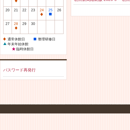
休
通
館
常
20
21
22
23
24
25
26
日
休
通
整
館
常
理
27
28
29
30
日
休
研
通
館
修
常
通常休館日
整理研修日
日
日
休
年末年始休館
館
臨時休館日
日
パスワード再発行