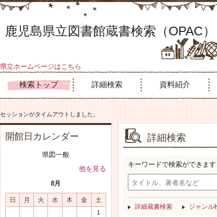
鹿児島県立図書館蔵書検索（OPAC）
県立ホームページはこちら
検索トップ
詳細検索
資料紹介
セッションがタイムアウトしました。
開館日カレンダー
詳細検索
県図一般
キーワードで検索ができます
他を見る
8月
日
月
火
水
木
金
土
詳細蔵書検索
ジャンル
1