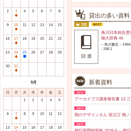
2
3
4
5
6
7
8
貸出の多い資料
通
常
1位
9
10
11
12
13
14
15
BEST
休
通
角川日本姓氏歴
館
常
物大辞典 46
16
17
18
19
20
21
22
日
休
通
-- 角川書店 -- 1994.
館
- 288.1
常
23
24
25
26
27
28
29
日
休
通
整
館
常
理
30
31
日
休
研
通
館
修
常
新着資料
9月
日
日
休
館
日
月
火
水
木
金
土
NEW
日
アーカイブズ講座報告書 13 三谷 紘
1
2
3
4
5
NEW
6
7
8
9
10
11
12
朝のデザインさん 祖父江 慎／著 --
通
NEW
常
13
14
15
16
17
18
19
朝日新聞縮刷版 2026-5 -- 朝日新聞